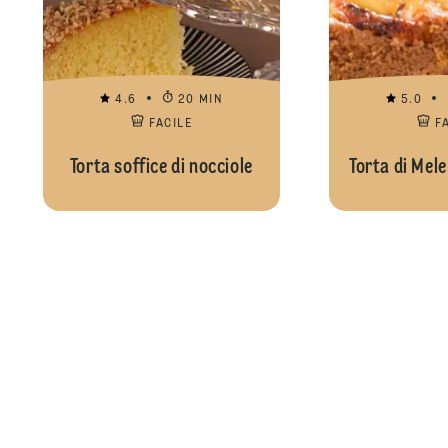
4.6
20 MIN
5.0
FACILE
F
Torta soffice di nocciole
Torta di Mele