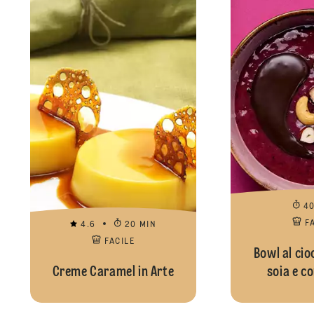
4
F
4.6
20 MIN
FACILE
Bowl al cio
Creme Caramel in Arte
soia e c