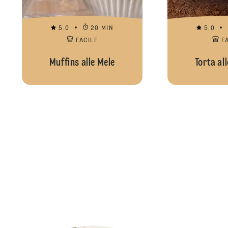
5.0
20 MIN
5.0
FACILE
F
Muffins alle Mele
Torta al