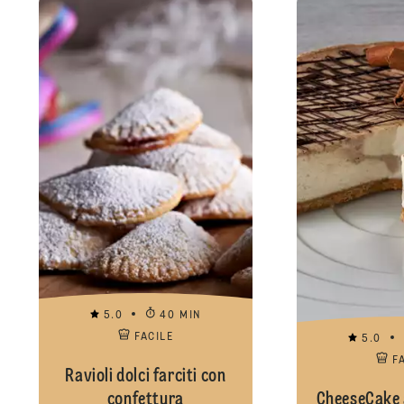
5.0
40 MIN
FACILE
5.0
F
Ravioli dolci farciti con
confettura
CheeseCake a