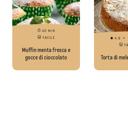
40 MIN
FACILE
4.8
F
Muffin menta fresca e
gocce di cioccolato
Torta di mel