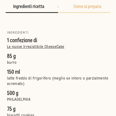
Ingredienti ricetta
Come si prepara
INGREDIENTI
1 confezione di
Le nuove Irresistibile CheeseCake
85 g
burro
150 ml
latte freddo di frigorifero (meglio se intero o parzialmente
scremato)
500 g
PHILADELPHIA
75 g
biscotti cookies