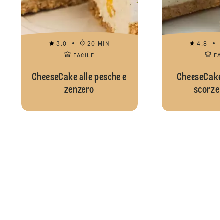
3.0
20 MIN
4.8
FACILE
F
CheeseCake alle pesche e
CheeseCake
zenzero
scorze 