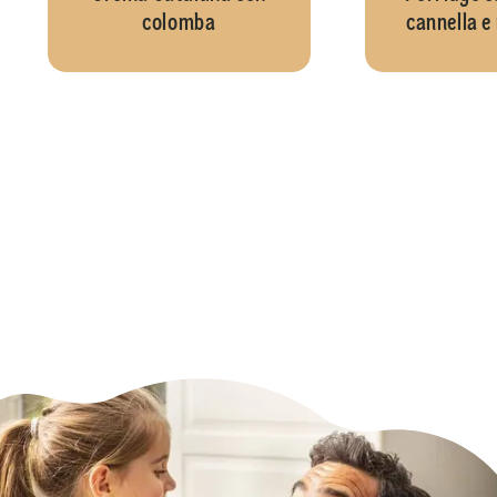
colomba
cannella e