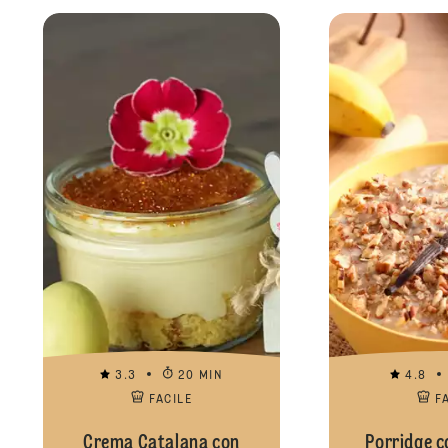
3.3
20 MIN
4.8
FACILE
F
Crema Catalana con
Porridge c