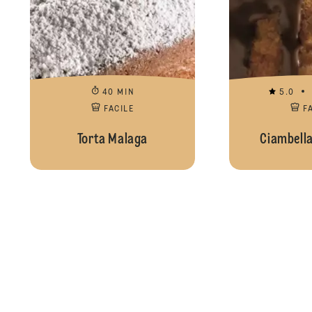
40 MIN
5.0
FACILE
F
Torta Malaga
Ciambella