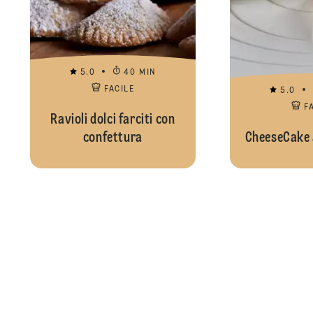
5.0
40 MIN
FACILE
5.0
F
Ravioli dolci farciti con
confettura
CheeseCake a