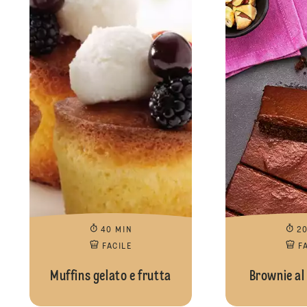
40 MIN
2
FACILE
F
Muffins gelato e frutta
Brownie al