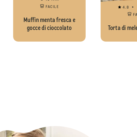
FACILE
4.8
F
Muffin menta fresca e
gocce di cioccolato
Torta di mel