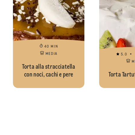
40 MIN
MEDIA
5.0
M
Torta alla stracciatella
con noci, cachi e pere
Torta Tartu