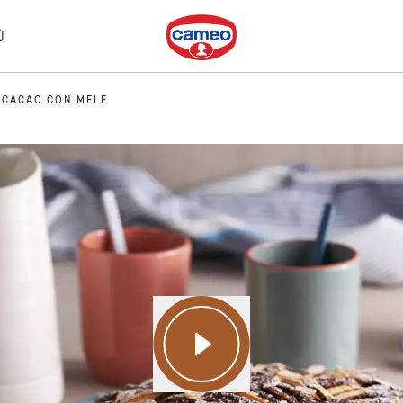
Dr. Oetker
Ù
 CACAO CON MELE