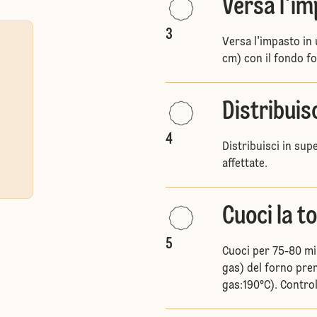
Versa l'i
3
Versa l'impasto in
cm) con il fondo f
Distribuis
4
Distribuisci in sup
affettate.
Cuoci la t
5
Cuoci per 75-80 mi
gas) del forno prer
gas:190°C). Control