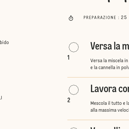
25
PREPARAZIONE
:
bido
Versa la m
1
Versa la miscela in 
e la cannella in pol
Lavora con
I
2
Mescola il tutto e 
alla massima veloci