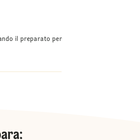
zando il preparato per
para
: