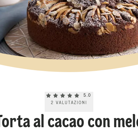
Current rating 5.0. Click to rate.
5.0
2
VALUTAZIONI
Torta al cacao con mel