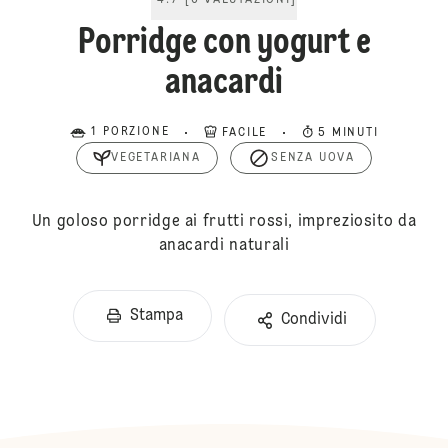
4.7
[
6
VALUTAZIONI
]
Porridge con yogurt e
anacardi
1 PORZIONE
FACILE
5 MINUTI
VEGETARIANA
SENZA UOVA
Un goloso porridge ai frutti rossi, impreziosito da
anacardi naturali
Stampa
Condividi