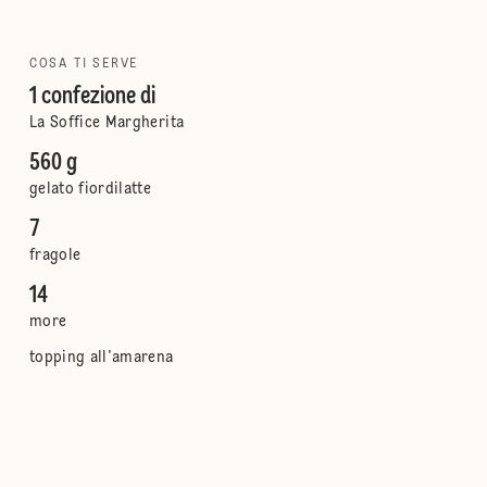
COSA TI SERVE
1 confezione di
La Soffice Margherita
560 g
gelato fiordilatte
7
fragole
14
more
topping all'amarena