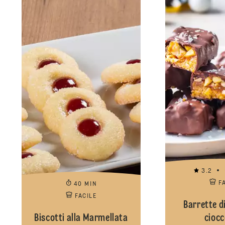
3.2
F
40 MIN
FACILE
Barrette di
Biscotti alla Marmellata
ciocc