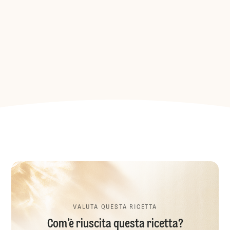
VALUTA QUESTA RICETTA
Com’è riuscita questa ricetta?