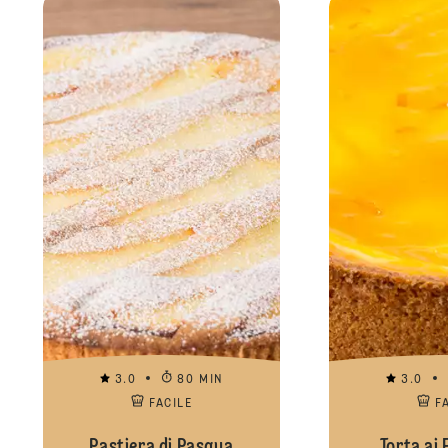
3.0
80 MIN
3.0
FACILE
F