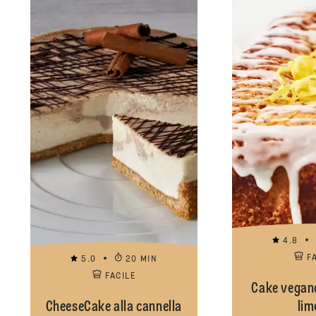
4.8
F
5.0
20 MIN
FACILE
Cake vegano
CheeseCake alla cannella
lim