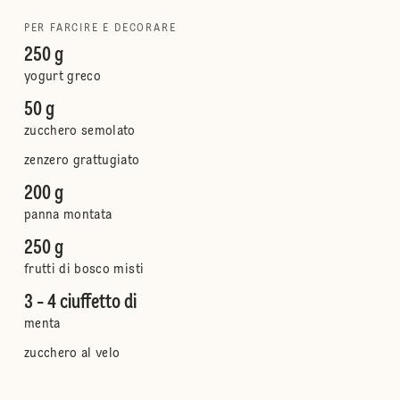
PER FARCIRE E DECORARE
250 g
yogurt greco
50 g
zucchero semolato
zenzero grattugiato
200 g
panna montata
250 g
frutti di bosco misti
3 - 4 ciuffetto di
menta
zucchero al velo