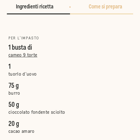
Ingredienti ricetta
Come si prepara
PER L'IMPASTO
1 busta di
cameo 9 torte
1
tuorlo d'uovo
75 g
burro
50 g
cioccolato fondente sciolto
20 g
cacao amaro