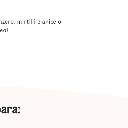
zero, mirtilli e anice o
meo!
para
: