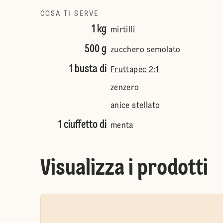
COSA TI SERVE
1 kg
mirtilli
500 g
zucchero semolato
1 busta di
Fruttapec 2:1
zenzero
anice stellato
1 ciuffetto di
menta
Visualizza i prodotti