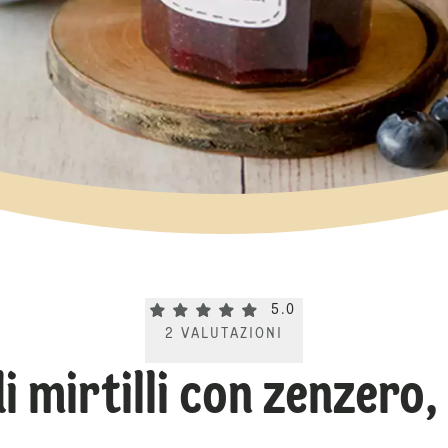
Current rating 5.0. Click to rate.
5.0
2
VALUTAZIONI
i mirtilli con zenzero,