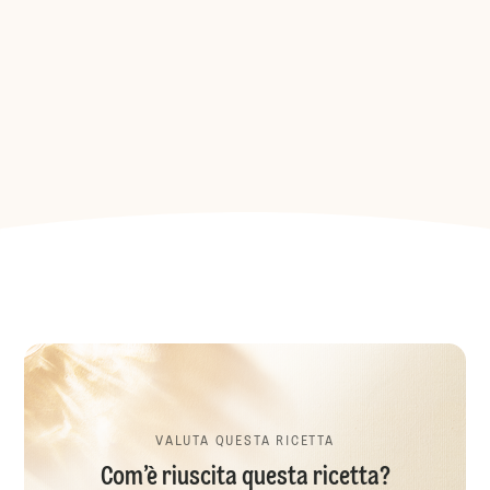
VALUTA QUESTA RICETTA
Com’è riuscita questa ricetta?