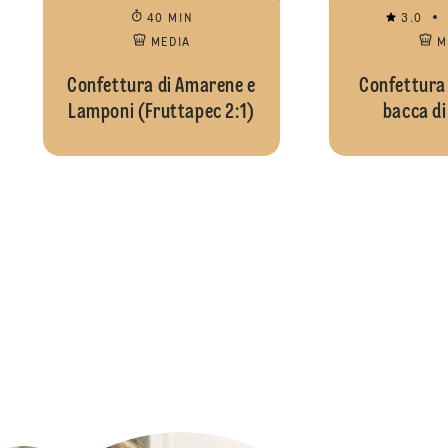
40 MIN
3.0
MEDIA
M
Confettura di Amarene e
Confettura 
Lamponi (Fruttapec 2:1)
bacca di