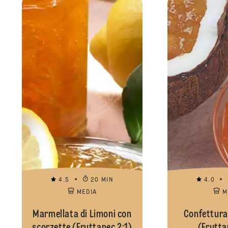
4.5
20 MIN
4.0
MEDIA
M
Marmellata di Limoni con
Confettura 