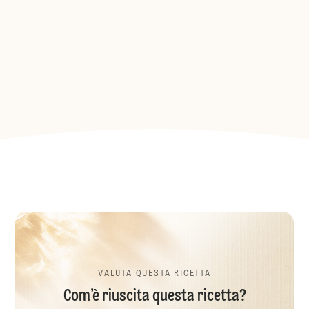
VALUTA QUESTA RICETTA
Com’è riuscita questa ricetta?