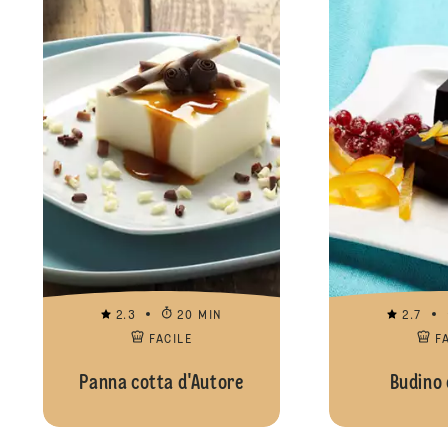
2.3
20 MIN
2.7
FACILE
F
Panna cotta d'Autore
Budino 