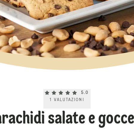
Current rating 5.0. Click to rate.
5.0
1
VALUTAZIONI
arachidi salate e gocce