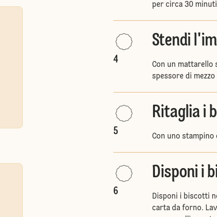
per circa 30 minuti
Stendi l'i
4
Con un mattarello s
spessore di mezzo 
Ritaglia i 
5
Con uno stampino q
Disponi i b
6
Disponi i biscotti 
carta da forno. Lavo