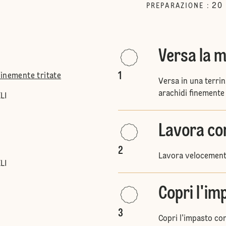
20
PREPARAZIONE
:
Versa la m
1
finemente tritate
Versa in una terrina
arachidi finemente 
LI
Lavora co
2
Lavora velocement
LI
Copri l'im
3
Copri l'impasto con