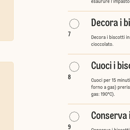
esaurure l'impasto
Decora i b
7
Decora i biscotti in
cioccolato.
Cuoci i bis
8
Cuoci per 15 minuti
forno a gas) preris
gas: 190°C).
Conserva i
9