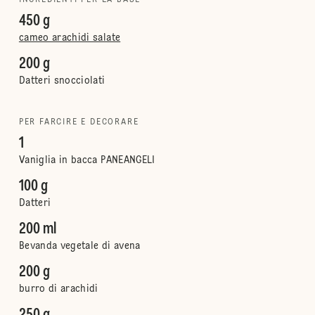
INGREDIENTI PER LA BASE
450 g
cameo arachidi salate
200 g
Datteri snocciolati
PER FARCIRE E DECORARE
1
Vaniglia in bacca PANEANGELI
100 g
Datteri
200 ml
Bevanda vegetale di avena
200 g
burro di arachidi