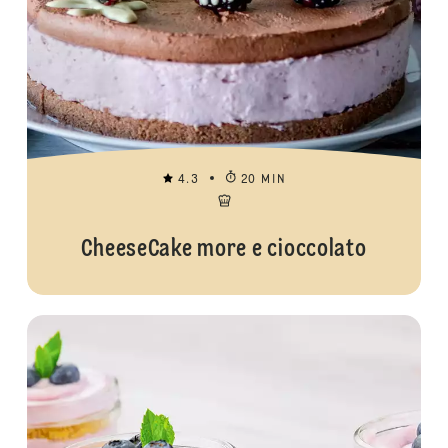
4.3
20 MIN
CheeseCake more e cioccolato