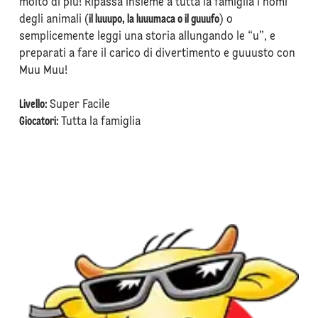
molto di più! Ripassa insieme a tutta la famiglia i nomi
degli animali (
il luuupo, la luuumaca o il guuufo
) o
semplicemente leggi una storia allungando le “u”, e
preparati a fare il carico di divertimento e guuusto con
Muu Muu!
⁠Livello:
Super Facile
Giocatori:
Tutta la famiglia